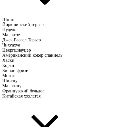
Шпиц
Йоркширский терьер
Пудель
Мальтезе
Джек Рассел Терьер
Чихуахуа
Цвергшнауцер
Американский кокер спаниель
Хаски
Корги
Бишон фризе
Метис
Ши-тцу
Мальтипу
Французский бульдог
Китайская хохлатая